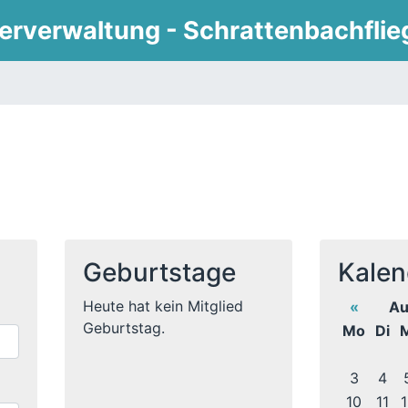
derverwaltung - Schrattenbachflie
Geburtstage
Kalen
Heute hat kein Mitglied
«
Au
Geburtstag.
Mo
Di
M
3
4
10
11
1