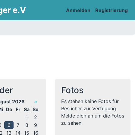
ger e.V
Anmelden
Registrierung
der
Fotos
Es stehen keine Fotos für
gust 2026
»
Besucher zur Verfügung.
i
Do
Fr
Sa
So
Melde dich an um die Fotos
1
2
zu sehen.
5
6
7
8
9
2
13
14
15
16